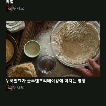
마법
우시오
누룩발효가 글루텐프리베이킹에 미치는 영향
우시오