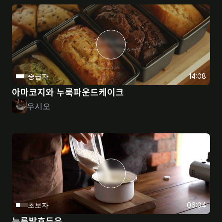
중급자
14:08
아마코지와 누룩파운드케이크
우시오
초보자
06:04
누룩발효두유