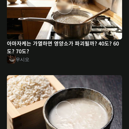
아마자케는 가열하면 영양소가 파괴될까? 40도? 60
도? 70도?
우시오