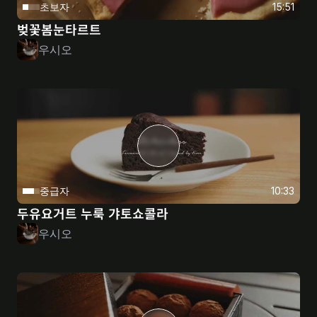
초보자
15:51
벚꽃봄눈타르트
우시오
중급자
10:33
두유요거트 누룩 갸토쇼콜라
우시오