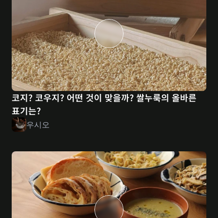
코지? 코우지? 어떤 것이 맞을까? 쌀누룩의 올바른 
표기는?
우시오