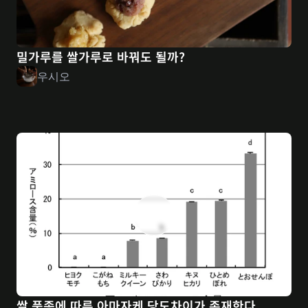
밀가루를 쌀가루로 바꿔도 될까?
우시오
쌀 품종에 따른 아마자케 당도차이가 존재한다