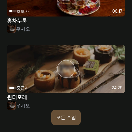
초보자
06:17
홍차누룩
우시오
중급자
24:29
윈터포레
우시오
모든 수업