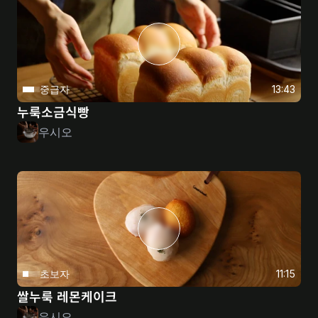
중급자
13:43
누룩소금식빵
우시오
초보자
11:15
쌀누룩 레몬케이크
우시오