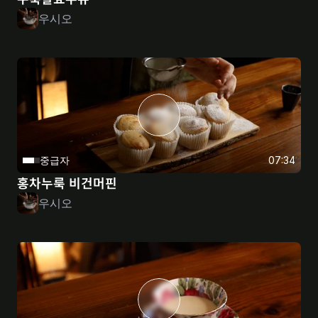
우시오
중급자
07:34
홍차누룩 비건머핀
우시오