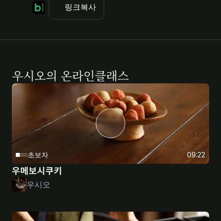
링크복사
우시오
의 온라인클래스
초보자
09:22
우메보시쿠키
우시오