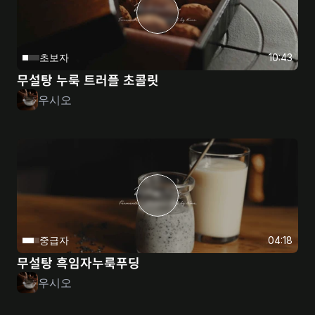
초보자
10:43
무설탕 누룩 트러플 초콜릿
우시오
중급자
04:18
무설탕 흑임자누룩푸딩
우시오