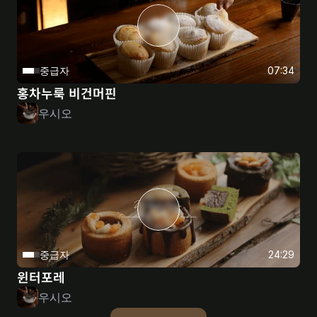
중급자
07:34
홍차누룩 비건머핀
우시오
중급자
24:29
윈터포레
우시오