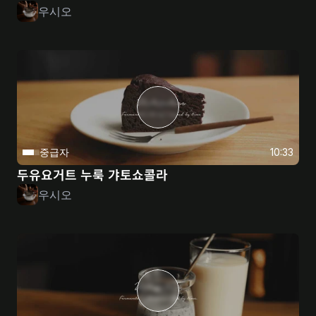
우시오
중급자
10:33
두유요거트 누룩 갸토쇼콜라
우시오