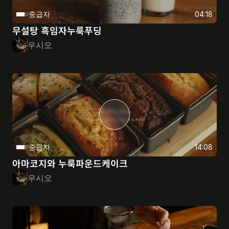
중급자
04:18
무설탕 흑임자누룩푸딩
우시오
중급자
14:08
아마코지와 누룩파운드케이크
우시오