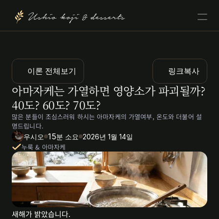
Ushio koji & desserts
이론 전체보기
링크복사
아마자케는 가열하면 영양소가 파괴될까? 
40도? 60도? 70도?
많은 분들이 조심스러워 하시는 아마자케의 가열여부, 온도와 더불어 설
명드립니다.
15
우시오
분 소요
2026년 1월 14일
누룩 & 아마자케
﻿새해가 밝았습니다.