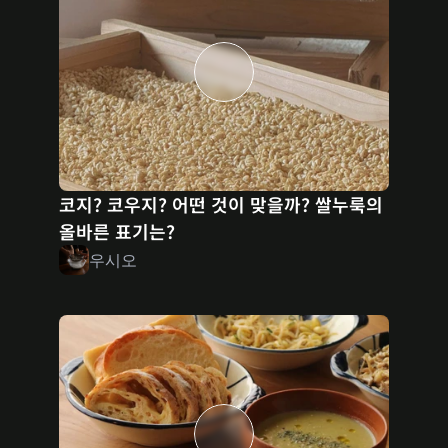
코지? 코우지? 어떤 것이 맞을까? 쌀누룩의 
올바른 표기는?
우시오