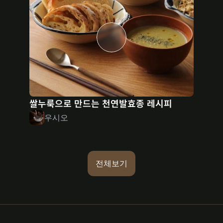
쌀누룩으로 만드는 천연발효종 레시피
우시오
전체보기