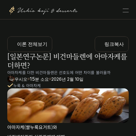
Ushio koji & desserts
이론 전체보기
링크복사
[일본연구논문] 비건마들렌에 아마자케를 
더하면?
아마자케를 더한 비건마들렌은 선호도에 어떤 차이를 불러올까
15
우시오
분 소요
2026년 2월 10일
누룩 & 아마자케
아마자케(쌀누룩요거트)와