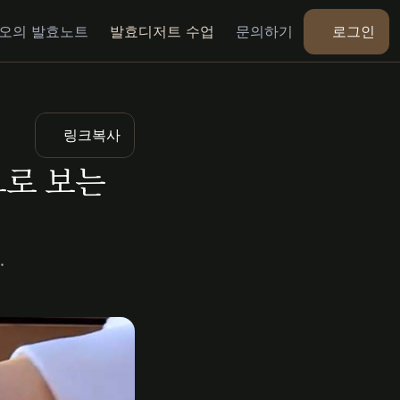
로그인
오의 발효노트
발효디저트 수업
문의하기
링크복사
로 보는 
.