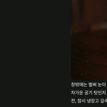
창밖에는 벌써 눈이 
차가운 공기 탓인지
전, 잠시 냉장고 깊