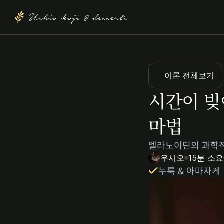
Ushio koji & desserts
이론 전체보기
시간이 빚
마법
멜라노이딘의 과학적
우시오
15
분 소요
누룩 & 아마자케