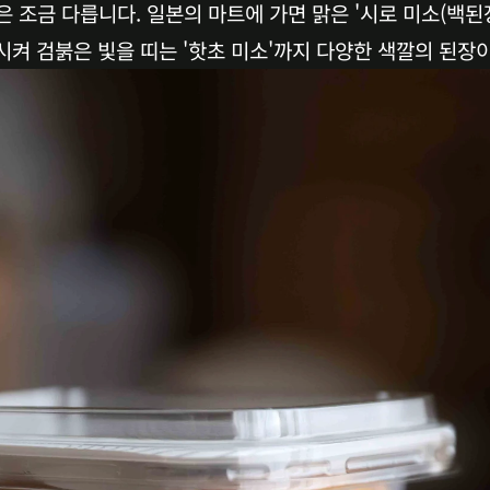
 조금 다릅니다. 일본의 마트에 가면 맑은 '시로 미소(백된장
시켜 검붉은 빛을 띠는 '핫초 미소'까지 다양한 색깔의 된장