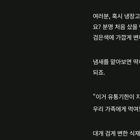
여러분, 혹시 냉장
요? 분명 처음 샀을
검은색에 가깝게 변
냄새를 맡아보면 딱히
되죠.
"이거 유통기한이 
우리 가족에게 먹여
대개 검게 변한 식재