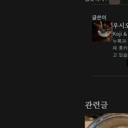
글쓴이
우시
Koji &
누룩과 
재 홋카
고 있습
관련글