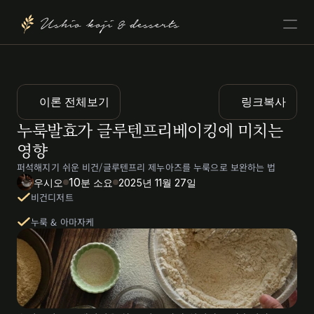
Ushio koji & desserts
이론 전체보기
링크복사
누룩발효가 글루텐프리베이킹에 미치는 
영향
퍼석해지기 쉬운 비건/글루텐프리 제누아즈를 누룩으로 보완하는 법
10
우시오
분 소요
2025년 11월 27일
비건디저트
누룩 & 아마자케