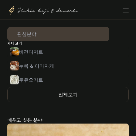
Ushio koji & desserts
관심분야
카테고리
비건디저트
누룩 & 아마자케
두유요거트
전체보기
배우고 싶은 분야