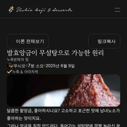
Ushio koji & desserts
이론 전체보기
링크복사
발효앙금이 무설탕으로 가능한 원리
누룩분해의 힘
7
우시오
분 소요
2025년 6월 9일
누룩 & 아마자케
달콤한 팥앙금, 좋아하시나요? 고소하고 포근한 맛에 남녀노소가 
좋아하는 맛이지요.
그러나 앙금을 직접 만드려다, 들어가는 설탕량에 깜짝 놀라신 분