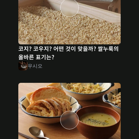
코지? 코우지? 어떤 것이 맞을까? 쌀누룩의 
올바른 표기는?
우시오