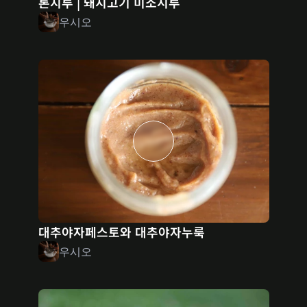
톤지루 | 돼지고기 미소시루
우시오
대추야자페스토와 대추야자누룩
우시오