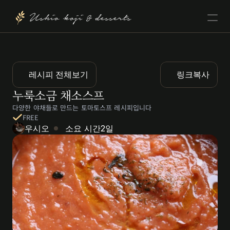
Ushio koji & desserts
레시피 전체보기
링크복사
누룩소금 채소스프
다양한 야채들로 만드는 토마토스프 레시피입니다
FREE
우시오
소요 시간
2일