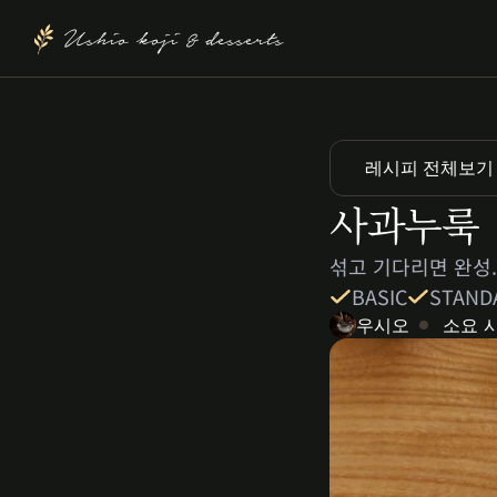
Ushio koji & desserts
레시피 전체보기
사과누룩 
섞고 기다리면 완성
BASIC
STAND
우시오
소요 