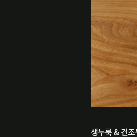
생누룩 & 건조